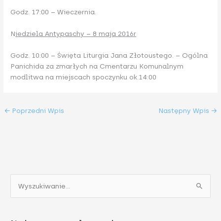
Godz. 17:00 – Wieczernia.
N
iedziela Antypaschy – 8 maja 2016r
Godz. 10:00 – Święta Liturgia Jana Złotoustego. – Ogólna
Panichida za zmarłych na Cmentarzu Komunalnym
modlitwa na miejscach spoczynku ok.14:00
←
Poprzedni Wpis
Następny Wpis
→
S
z
u