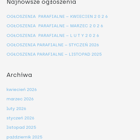
Najnowsze ogłoszenia
k
a
OGŁOSZENIA PARAFIALNE – KWIECIEN 2 0 2 6
j
OGŁOSZENIA PARAFIALNE – MARZEC 2 0 2 6
d
OGŁOSZENIA PARAFIALNE – L U T Y 2 0 2 6
l
OGŁOSZENIA PARAFIALNE – STYCZEŃ 2026
a
OGŁOSZENIA PARAFIALNE – LISTOPAD 2025
:
Archiwa
kwiecień 2026
marzec 2026
luty 2026
styczeń 2026
listopad 2025
październik 2025