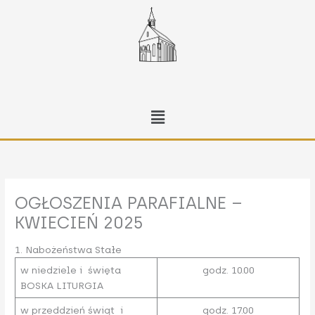
Przejdź
do
treści
Menu
OGŁOSZENIA PARAFIALNE –
KWIECIEŃ 2025
1. Nabożeństwa Stałe
w niedziele i święta
godz. 10.00
BOSKA LITURGIA
w przeddzień świąt i
godz. 17.00