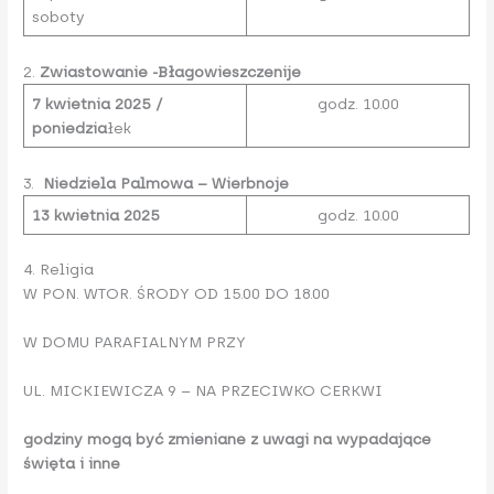
soboty
2.
Zwiastowanie -Błagowieszczenije
7 kwietnia 2025 /
godz. 10.00
poniedzia
łek
3.
Niedziela Palmowa – Wierbnoje
13 kwietnia 2025
godz. 10.00
4. Religia
W PON. WTOR. ŚRODY OD 15.00 DO 18.00
W DOMU PARAFIALNYM PRZY
UL. MICKIEWICZA 9 – NA PRZECIWKO CERKWI
godziny mogą być zmieniane z uwagi na wypadające
święta i inne