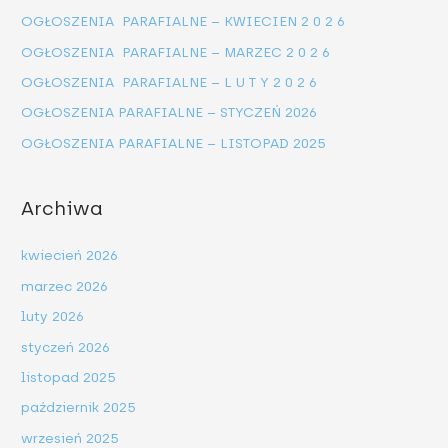
a
OGŁOSZENIA PARAFIALNE – KWIECIEN 2 0 2 6
j
OGŁOSZENIA PARAFIALNE – MARZEC 2 0 2 6
d
OGŁOSZENIA PARAFIALNE – L U T Y 2 0 2 6
l
OGŁOSZENIA PARAFIALNE – STYCZEŃ 2026
a
OGŁOSZENIA PARAFIALNE – LISTOPAD 2025
:
Archiwa
kwiecień 2026
marzec 2026
luty 2026
styczeń 2026
listopad 2025
październik 2025
wrzesień 2025