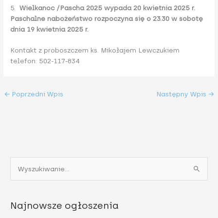
5.
Wielkanoc /Pascha 2025 wypada 20 kwietnia 2025 r.
Paschalne nabożeństwo rozpoczyna się o 23.30 w sobotę
dnia 19 kwietnia 2025 r.
Kontakt z proboszczem ks. Mikołajem Lewczukiem
telefon: 502-117-834
←
Poprzedni Wpis
Następny Wpis
→
S
z
u
Najnowsze ogłoszenia
k