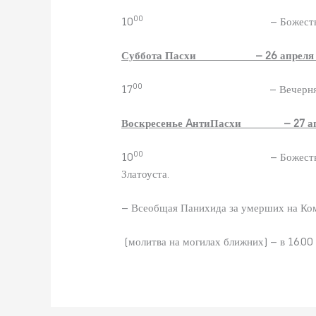
00
10
– Божест
Суббота Пасхи – 26 апреля 20
00
17
– Ве
Воскресенье
A
нтиПасхи – 27 апре
00
10
– Божест
Златоуст
– Всеобщая Панихида за у
(молитва на могилах ближних) – в 16.00