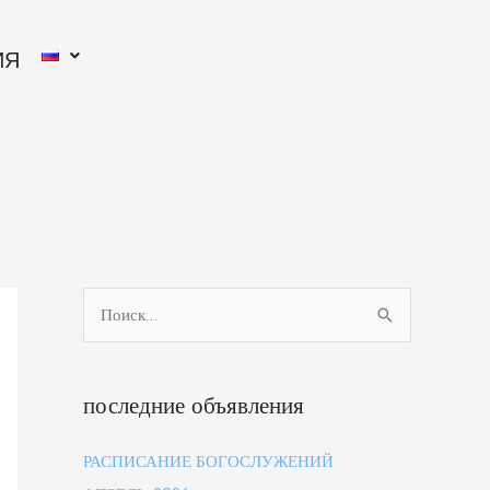
ИЯ
П
о
и
последние объявления
с
к
РАСПИСАНИЕ БОГОСЛУЖЕНИЙ
: