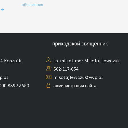
объявления
ь
→
приходской священник
04 Koszalin
ks. mitrat mgr Mikołaj Lewczuk
502-117-834
p.pl
mikolajlewczuk@wp.pl
0000 8899 3650
администрация сайта