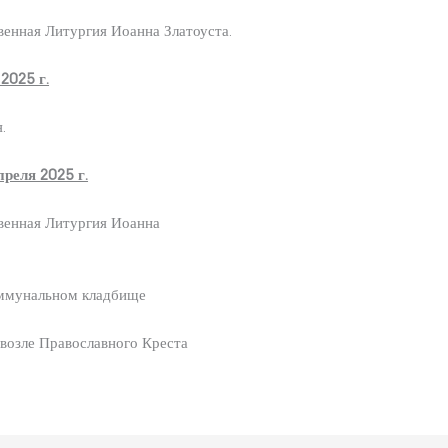
венная Литургия Иоанна Златоуста.
25 г.
черня.
ля 2025 г.
венная Литургия Иоанна
а.
мерших на Коммунальном кладбище
 возле Православного Креста